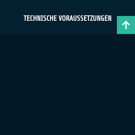
TECHNISCHE VORAUSSETZUNGEN
GENERELLE ANFORDERUNGEN WEB- & ANWENDUNGSSERVER
Unsere Betriebssystem-Empfehlung: CentOS > 7.0 64-bit.
Alternativ jedes 64-bit Windows- oder Linux-System (kein
SUSE)
Unsere Prozessoren-Empfehlung: Quad-Core (oder
höherwertige)
Bei physikalischen Servern: identische Anforderungen, etwas
größere Festplattenkapazität, abhängig von der Anzahl der
Messpunkte