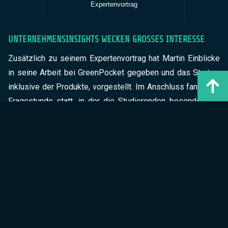
Expertenvortrag
UNTERNEHMENSINSIGHTS WECKEN GROSSES INTERESSE
Zusätzlich zu seinem Expertenvortrag hat Martin Einblicke
in seine Arbeit bei GreenPocket gegeben und das Startup,
inklusive der Produkte, vorgestellt. Im Anschluss fand eine
Fragestunde statt, in der die Studierenden besonders an
den Energieeinsparungen, die durch GreenPocket Software
erreicht werden können, interessiert waren. In diesem Zuge
konnte nochmal ausführlicher auf die Mehrwerte unserer
Software eingegangen werden. Interesse weckte auch die
flache Hierarchie und agile Arbeitsweise
bei
GreenPocket.
WIR ZIEHEN POSITIVE BILANZ