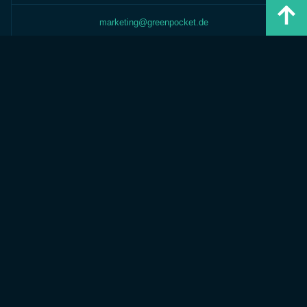
marketing@greenpocket.de
* Für eine leichtere Lesbarkeit verwenden wir für Personengruppen das
generische Maskulinum ("Benutzer", "Kunden" etc.). Selbstverständlich sind
aber ausdrücklich alle Geschlechteridentitäten gemeint.